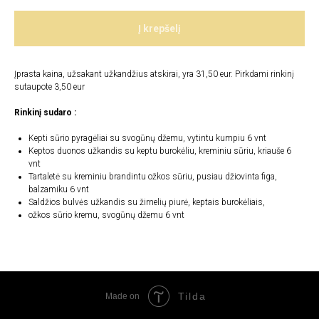
Į krepšelį
Įprasta kaina, užsakant užkandžius atskirai, yra 31,50 eur. Pirkdami rinkinį
sutaupote 3,50 eur
Rinkinį sudaro :
Kepti sūrio pyragėliai su svogūnų džemu, vytintu kumpiu 6 vnt
Keptos duonos užkandis su keptu burokėliu, kreminiu sūriu, kriauše 6
vnt
Tartaletė su kreminiu brandintu ožkos sūriu, pusiau džiovinta figa,
balzamiku 6 vnt
Saldžios bulvės užkandis su žirnelių piurė, keptais burokėliais,
ožkos sūrio kremu, svogūnų džemu 6 vnt
Tilda
Made on