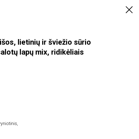
šos, lietinių ir šviežio sūrio
alotų lapų mix, ridikėliais
vyniotinis,