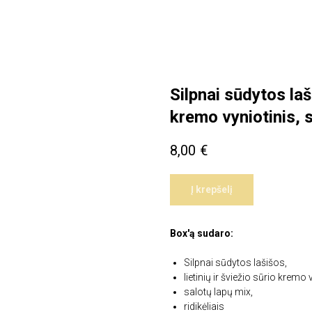
Silpnai sūdytos laši
kremo vyniotinis, s
8,00
€
Į krepšelį
Box'ą sudaro:
Silpnai sūdytos lašišos,
lietinių ir šviežio sūrio kremo 
salotų lapų mix,
ridikėliais