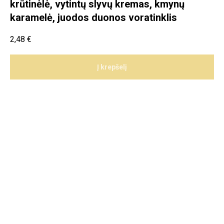
krūtinėlė, vytintų slyvų kremas, kmynų
karamelė, juodos duonos voratinklis
2,48
€
Į krepšelį