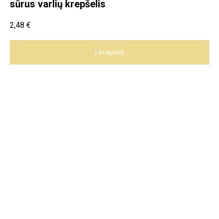
sūrus varlių krepšelis
2,48
€
Į krepšelį