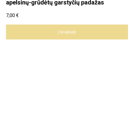
apelsinų-grūdėtų garstyčių padažas
7,00
€
Į krepšelį