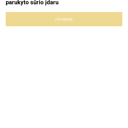
parukyto sūrio įdaru
Į krepšelį