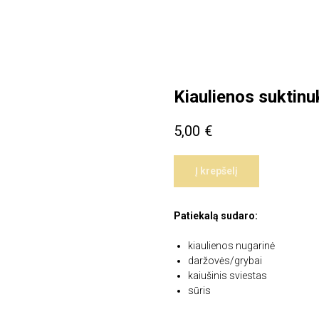
Kiaulienos suktinu
5,00
€
Į krepšelį
Patiekalą sudaro:
kiaulienos nugarinė
daržovės/grybai
kaiušinis sviestas
sūris