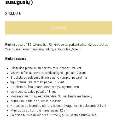
suaugusių )
243,00
€
Į krepšelį
Rinkinį sudaro 182 užkandžiai. Rinkinio vertė, perkant užkandžius atskirai,
249,60 eur. Perkant siūlomą rinkinį, sutaupote 6,60 eur
Rinkinį sudaro:
Filo tešlos piršteliai su daržovėmis ir padažu 20 vnt
Vištienos filė lazdelės su saldžiarūgščiu padažu 20 vnt
Brusketa su pelėsiniu Brie ir serano kumpiu, pagardinta
figų džemu ir balzamiko padažu 18 vnt
Brusketa su feta, marinuotomis alyvuogėmis, šeri
pomidorais, salsa padažu 18 vnt
Mėsainis su mūsų kepta bandele. Su kiaulienos maltinuku,
sūriu ir raugintais agurkėliais 30 vnt
Krusanas su kreminiu sūriu, vištiena , šv.agurkais ir salotomis 24 vnt
Mini picos su kumpiu ir ananasais 12 vnt
Saldžios bulvės užkandis su žirnelių piurė, keptais burokėliais,