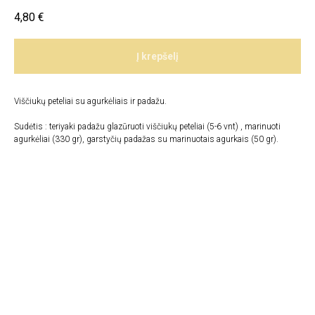
4,80
€
Į krepšelį
Viščiukų peteliai su agurkėliais ir padažu.
Sudėtis : teriyaki padažu glazūruoti viščiukų peteliai (5-6 vnt) , marinuoti
agurkėliai (330 gr), garstyčių padažas su marinuotais agurkais (50 gr).