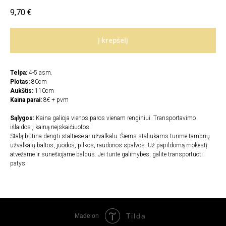
9,70
€
Į krepšelį
Telpa:
4-5 asm.
Plotas:
80cm
Aukštis:
110cm
Kaina parai:
8€ + pvm
Sąlygos:
Kaina galioja vienos paros vienam renginiui. Transportavimo
išlaidos į kainą neįskaičiuotos.
Stalą būtina dengti staltiese ar užvalkalu. Šiems staliukams turime tamprių
užvalkalų baltos, juodos, pilkos, raudonos spalvos. Už papildomą mokestį
atvežame ir sunešiojame baldus. Jei turite galimybes, galite transportuoti
patys.
Tilda
Made on