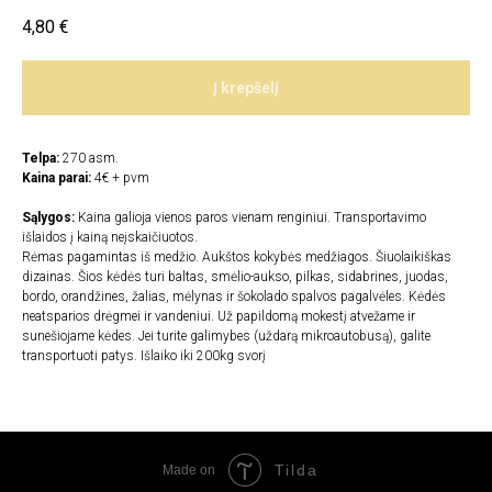
4,80
€
Į krepšelį
Telpa:
270 asm.
Kaina parai:
4€ + pvm
Sąlygos:
Kaina galioja vienos paros vienam renginiui. Transportavimo
išlaidos į kainą neįskaičiuotos.
Rėmas pagamintas iš medžio. Aukštos kokybės medžiagos. Šiuolaikiškas
dizainas. Šios kėdės turi baltas, smėlio-aukso, pilkas, sidabrines, juodas,
bordo, orandžines, žalias, mėlynas ir šokolado spalvos pagalvėles. Kėdės
neatsparios drėgmei ir vandeniui. Už papildomą mokestį atvežame ir
sunešiojame kėdes. Jei turite galimybes (uždarą mikroautobusą), galite
transportuoti patys. Išlaiko iki 200kg svorį
Tilda
Made on