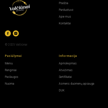
Pradžia
Parduotuvė
Apie mus
Kontaktai
© 2025 Valčiūnai
Pasiūlymai
Informacija
Meniu
Apmokėjimas
R
enginiai
Atvėžimas
Paslaugos
Sertifikatai
N
uoma
Asmens duomenų apsauga
DUK