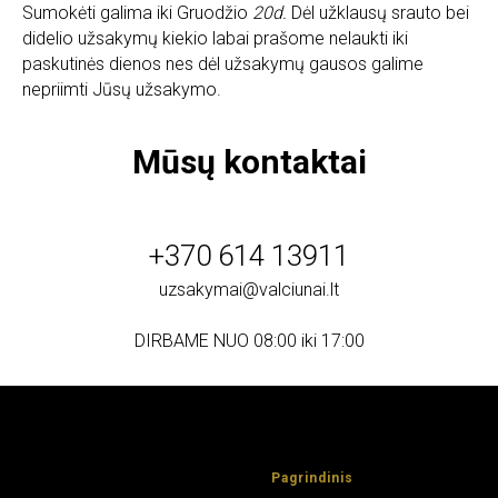
Sumokėti galima iki Gruodžio
20d.
Dėl užklausų srauto bei
didelio užsakymų kiekio labai prašome nelaukti iki
paskutinės dienos nes dėl užsakymų gausos galime
nepriimti Jūsų užsakymo.
Mūsų kontaktai
+370 614 13911
uzsakymai@valciunai.lt
DIRBAME NUO 08:00 iki 17:00
Pagrindinis