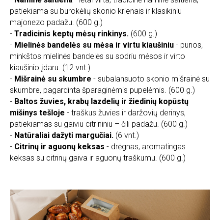
patiekiama su burokėlių skonio krienais ir klasikiniu
majonezo padažu. (600 g.)
-
Tradicinis keptų mėsų rinkinys.
(600 g.)
-
Mielinės bandelės su mėsa ir virtu kiaušiniu
- purios,
minkštos mielinės bandelės su sodriu mėsos ir virto
kiaušinio įdaru. (12 vnt.)
-
Mišrainė su skumbre
- subalansuoto skonio mišrainė su
skumbre, pagardinta šparaginėmis pupelėmis. (600 g.)
-
Baltos žuvies, krabų lazdelių ir žiedinių kopūstų
mišinys tešloje
- traškus žuvies ir daržovių derinys,
patiekiamas su gaiviu citrininiu – čili padažu. (600 g.)
-
Natūraliai dažyti margučiai.
(6 vnt.)
-
Citrinų ir aguonų keksas
- drėgnas, aromatingas
keksas su citrinų gaiva ir aguonų traškumu. (600 g.)