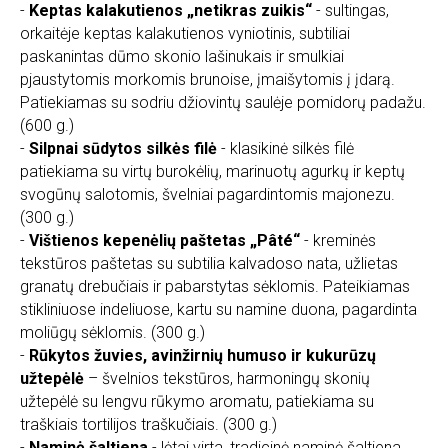
-
Keptas kalakutienos „netikras zuikis“
- sultingas,
orkaitėje keptas kalakutienos vyniotinis, subtiliai
paskanintas dūmo skonio lašinukais ir smulkiai
pjaustytomis morkomis brunoise, įmaišytomis į įdarą.
Patiekiamas su sodriu džiovintų saulėje pomidorų padažu.
(600 g.)
-
Silpnai sūdytos silkės filė
- klasikinė silkės filė
patiekiama su virtų burokėlių, marinuotų agurkų ir keptų
svogūnų salotomis, švelniai pagardintomis majonezu.
(300 g.)
-
Vištienos kepenėlių paštetas „Pâté“
- kreminės
tekstūros paštetas su subtilia kalvadoso nata, užlietas
granatų drebučiais ir pabarstytas sėklomis. Pateikiamas
stikliniuose indeliuose, kartu su namine duona, pagardinta
moliūgų sėklomis. (300 g.)
-
Rūkytos žuvies, avinžirnių humuso ir kukurūzų
užtepėlė
– švelnios tekstūros, harmoningų skonių
užtepėlė su lengvu rūkymo aromatu, patiekiama su
traškiais tortilijos traškučiais. (300 g.)
-
Naminė šaltiena
- lėtai virta, tradicinė naminė šaltiena,