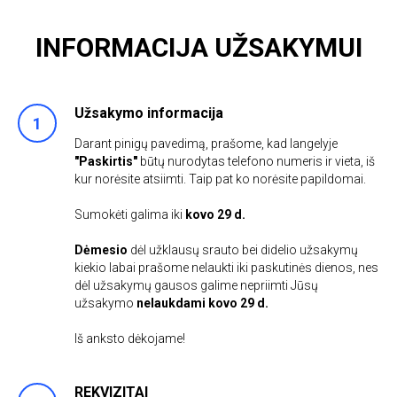
INFORMACIJA UŽSAKYMUI
Užsakymo informacija
Darant pinigų pavedimą, prašome, kad langelyje
"Paskirtis"
būtų nurodytas telefono numeris ir vieta, iš
kur norėsite atsiimti. Taip pat ko norėsite papildomai.
Sumokėti galima iki
kovo 29 d.
Dėmesio
dėl užklausų srauto bei didelio užsakymų
kiekio labai prašome nelaukti iki paskutinės dienos, nes
dėl užsakymų gausos galime nepriimti Jūsų
užsakymo
nelaukdami
kovo 29
d.
Iš anksto dėkojame!
REKVIZITAI