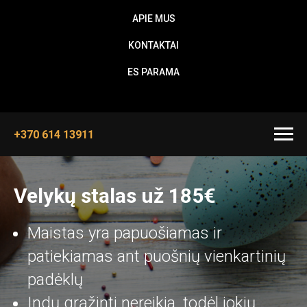
APIE MUS
KONTAKTAI
ES PARAMA
+370 614 13911
Velykų stalas už 185€
Maistas yra papuošiamas ir
patiekiamas ant puošnių vienkartinių
padėklų
Indų grąžinti nereikia, todėl jokių