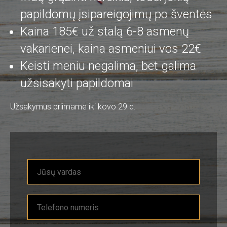
papildomų įsipareigojimų po šventės
Kaina 185€ už stalą 6-8 asmenų
vakarienei, kaina asmeniui vos 22€
Keisti meniu negalima, bet galima
užsisakyti papildomai
Užsakymus priimame iki kovo 29 d.