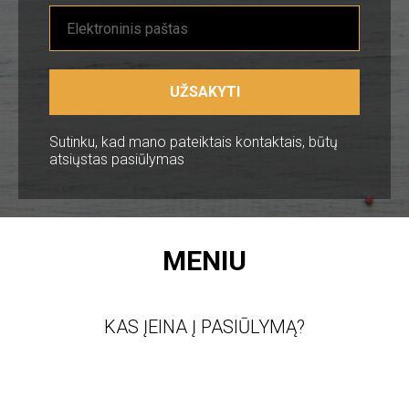
UŽSAKYTI
Sutinku, kad mano pateiktais kontaktais, būtų
atsiųstas pasiūlymas
MENIU
KAS ĮEINA Į PASIŪLYMĄ?