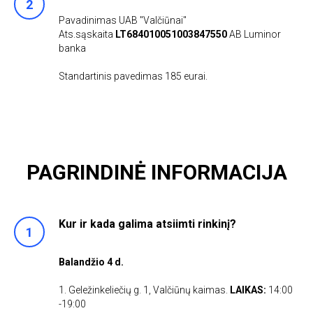
Pavadinimas UAB "Valčiūnai"
Ats.sąskaita
LT684010051003847550
AB Luminor
banka
Standartinis pavedimas 185 eurai.
PAGRINDINĖ INFORMACIJA
Kur ir kada galima atsiimti rinkinį?
Balandžio 4 d.
1. Geležinkeliečių g. 1, Valčiūnų kaimas.
LAIKAS:
14:00
-19:00