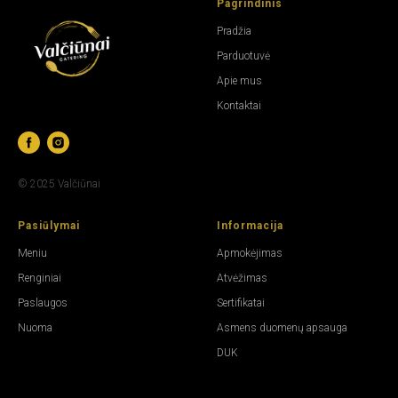
Pagrindinis
Pradžia
Parduotuvė
Apie mus
Kontaktai
© 2025 Valčiūnai
Pasiūlymai
Informacija
Meniu
Apmokėjimas
R
enginiai
Atvėžimas
Paslaugos
Sertifikatai
N
uoma
Asmens duomenų apsauga
DUK